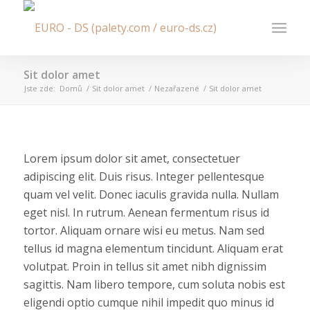
Sit dolor amet
Jste zde:
Domů
/
Sit dolor amet
/
Nezařazené
/
Sit dolor amet
Lorem ipsum dolor sit amet, consectetuer
adipiscing elit. Duis risus. Integer pellentesque
quam vel velit. Donec iaculis gravida nulla. Nullam
eget nisl. In rutrum. Aenean fermentum risus id
tortor. Aliquam ornare wisi eu metus. Nam sed
tellus id magna elementum tincidunt. Aliquam erat
volutpat. Proin in tellus sit amet nibh dignissim
sagittis. Nam libero tempore, cum soluta nobis est
eligendi optio cumque nihil impedit quo minus id