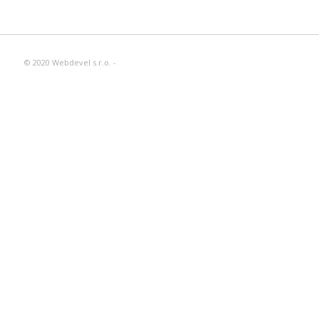
© 2020 Webdevel s.r.o. -
Enfold WordPress Theme by Kriesi